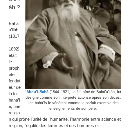
áh ?
Bahá’
u’lláh
(1817
–
1892)
était
le
proph
ète
fondat
eur de
‘Abdu’l-Bahá
(1844–1921, Le fils aîné de Bahá’u’lláh, fut
la foi
désigné comme son interprète autorisé après son décès.
bahá’í
Les bahá’ís le vénèrent comme le parfait exemple des
e, une
enseignements de son père.
religio
n qui prône l’unité de l’humanité, l’harmonie entre science et
religion, l’égalité des femmes et des hommes et