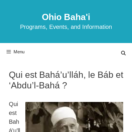
Skip
to
Ohio Baha'i
content
Programs, Events, and Information
Menu
Qui est Bahá’u’lláh, le Báb et
‘Abdu’l-Bahá ?
Qui
est
Bah
á’u’ll